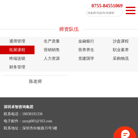
0755-84551069
师资队伍
通用管理
生产质量
金融银行
沙盘课程
拓展课程
营销销售
营养养生
职业素养
终端连锁
人力资源
党建国学
采购物流
财务管理
陈老师
深圳卓智咨询集团
联系电话：18038191336
电子邮件：zzzxjt001@163.com
联系地址：深圳市向银路35号5楼