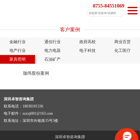
0755-84551069
客户案例
金融行业
通信行业
政府高校
商业百货
地产行业
电力电器
电子科技
化工医疗
家具照明
石油矿产
珈伟股份案例
深圳卓智咨询集团
联系电话：18038191336
电子邮件：zzzxjt001@163.com
联系地址：深圳市向银路35号5楼
深圳卓智咨询集团