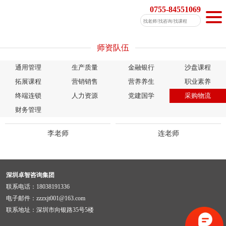
0755-84551069
师资队伍
通用管理
生产质量
金融银行
沙盘课程
拓展课程
营销销售
营养养生
职业素养
终端连锁
人力资源
党建国学
采购物流
财务管理
李老师
连老师
深圳卓智咨询集团
联系电话：18038191336
电子邮件：zzzxjt001@163.com
联系地址：深圳市向银路35号5楼