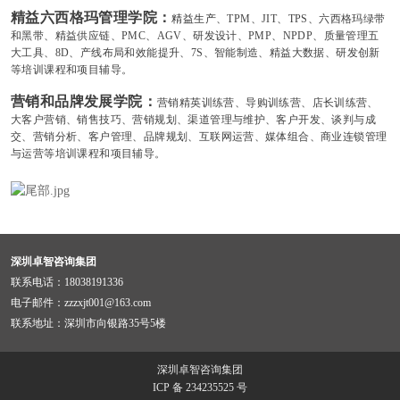
精益六西格玛管理
学
院：
精益生产
、TPM、JIT、TPS、六西格玛绿带
和黑带、精益供应链、PMC、AGV、研发设计、PMP、NPDP、质量管理五
大工具、8D、产线布局和效能提升、7S、智能制造、精益大数据、研发创新
等培训课程和项目辅导。
营销和品牌发展学院：
营销精英训练营、导购训练营、店长训练营、
大客户营销、销售技巧、营销规划、渠道管理与维护、客户开发、谈判与成
交、营销分析、客户管理、品牌规划、互联网运营、媒体组合、商业连锁管理
与运营等
培训课程和项目辅导。
深圳卓智咨询集团
联系电话：18038191336
电子邮件：zzzxjt001@163.com
联系地址：深圳市向银路35号5楼
深圳卓智咨询集团
ICP 备 234235525 号